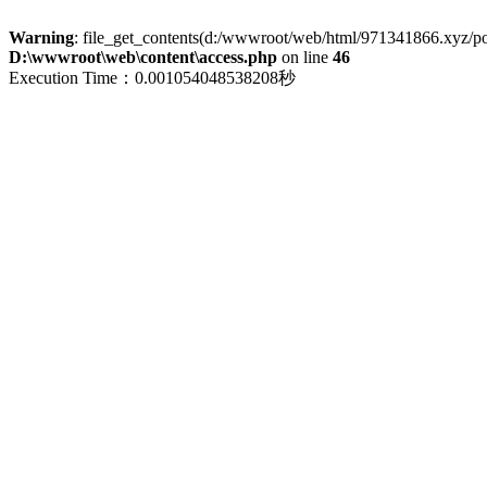
Warning
: file_get_contents(d:/wwwroot/web/html/971341866.xyz/polic
D:\wwwroot\web\content\access.php
on line
46
Execution Time：0.001054048538208秒